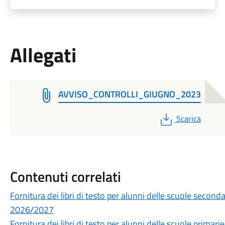
Allegati
AVVISO_CONTROLLI_GIUGNO_2023
PDF
Scarica
Contenuti correlati
Fornitura dei libri di testo per alunni delle scuole secon
2026/2027
Fornitura dei libri di testo per alunni delle scuole prima