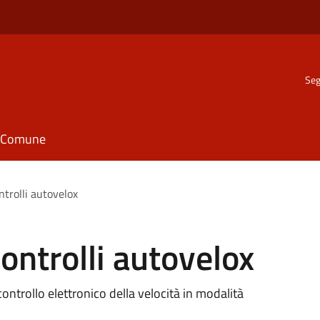
Seg
il Comune
trolli autovelox
ntrolli autovelox
l controllo elettronico della velocità in modalità