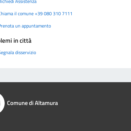
Richiedi Assistenza
Chiama il comune +39 080 310 7111
Prenota un appuntamento
lemi in città
Segnala disservizio
Comune di Altamura