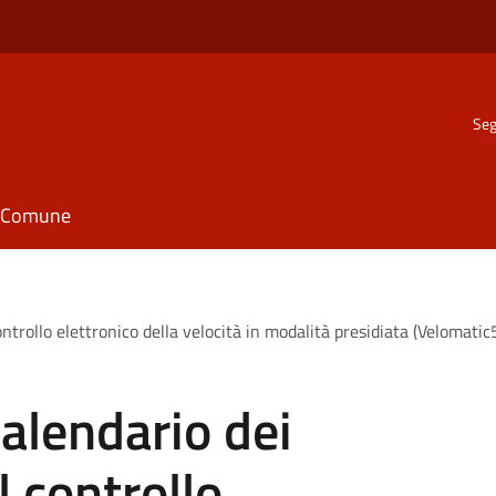
Seg
il Comune
controllo elettronico della velocità in modalità presidiata (Velom
alendario dei
l controllo