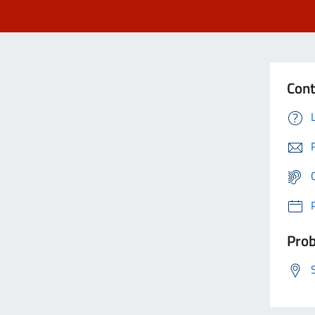
Cont
Prob