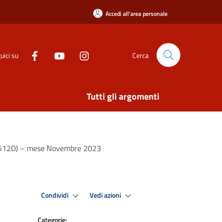
Accedi all'area personale
uici su
Cerca
Tutti gli argomenti
atic512D) – mese Novembre 2023
Condividi
Vedi azioni
Categorie: