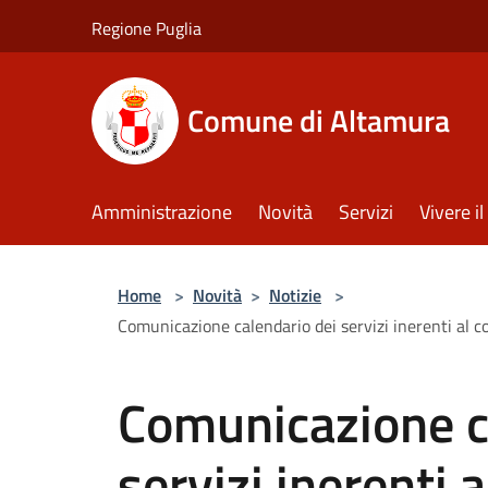
Salta al contenuto principale
Regione Puglia
Comune di Altamura
Amministrazione
Novità
Servizi
Vivere 
Home
>
Novità
>
Notizie
>
Comunicazione calendario dei servizi inerenti al 
Comunicazione c
servizi inerenti a