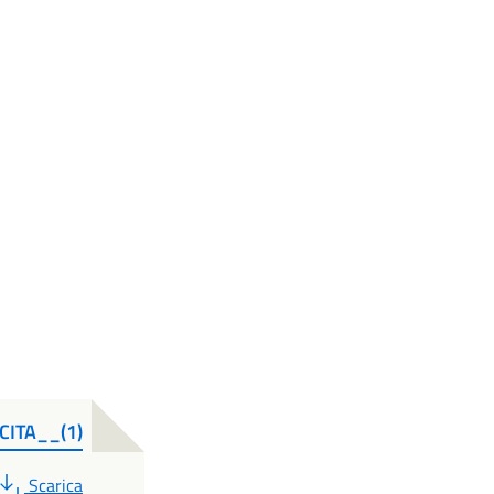
ITA__(1)
PDF
Scarica