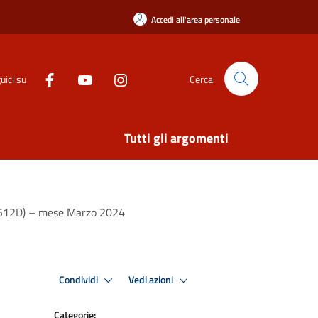
Accedi all'area personale
uici su
Cerca
Tutti gli argomenti
tic512D) – mese Marzo 2024
Condividi
Vedi azioni
Categorie: