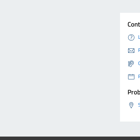
Cont
Prob