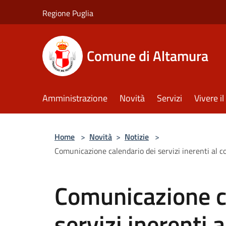
Salta al contenuto principale
Regione Puglia
Comune di Altamura
Amministrazione
Novità
Servizi
Vivere 
Home
>
Novità
>
Notizie
>
Comunicazione calendario dei servizi inerenti al c
Comunicazione c
servizi inerenti a