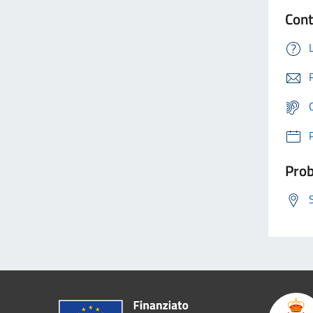
Cont
Prob