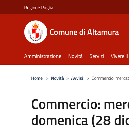
Salta al contenuto principale
Regione Puglia
Comune di Altamura
Amministrazione
Novità
Servizi
Vivere 
Home
>
Novità
>
Avvisi
>
Commercio: mercati
Commercio: merca
domenica (28 di