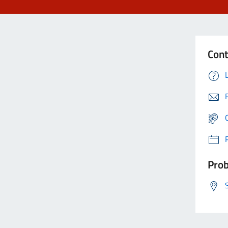
Cont
Prob