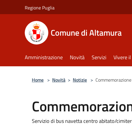
Salta al contenuto principale
Regione Puglia
Comune di Altamura
Amministrazione
Novità
Servizi
Vivere 
Home
>
Novità
>
Notizie
>
Commemorazione 
Commemorazione
Servizio di bus navetta centro abitato/cimite