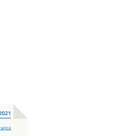
2021
DF
carica