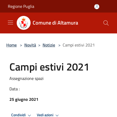
Salta al contenuto principale
Regione Puglia
Comune di Altamura
Home
>
Novità
>
Notizie
>
Campi estivi 2021
Campi estivi 2021
Assegnazione spazi
Data :
25 giugno 2021
Condividi
Vedi azioni