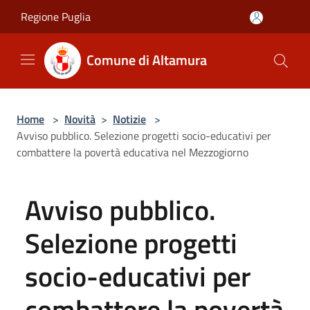
Salta al contenuto principale
Regione Puglia
Comune di Altamura
Home
>
Novità
>
Notizie
>
Avviso pubblico. Selezione progetti socio-educativi per
combattere la povertà educativa nel Mezzogiorno
Avviso pubblico.
Selezione progetti
socio-educativi per
combattere la povertà