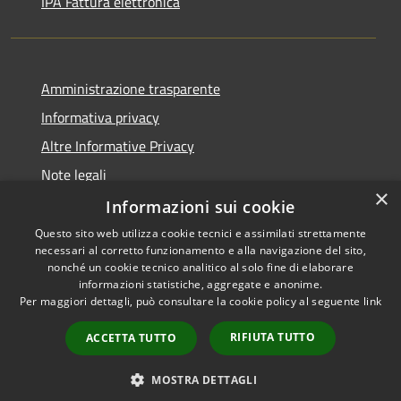
IPA Fattura elettronica
Amministrazione trasparente
Informativa privacy
Altre Informative Privacy
Note legali
×
Dichiarazione di accessibilità
Informazioni sui cookie
Questo sito web utilizza cookie tecnici e assimilati strettamente
necessari al corretto funzionamento e alla navigazione del sito,
nonché un cookie tecnico analitico al solo fine di elaborare
informazioni statistiche, aggregate e anonime.
RSS
Copyright © 2026 • Comune di
Per maggiori dettagli, può consultare la cookie policy al seguente
link
Accessibilità
Altamura • Powered by
Privacy
Municipium
Accesso
•
RIFIUTA TUTTO
ACCETTA TUTTO
Cookie
redazione
Mappa del sito
MOSTRA DETTAGLI