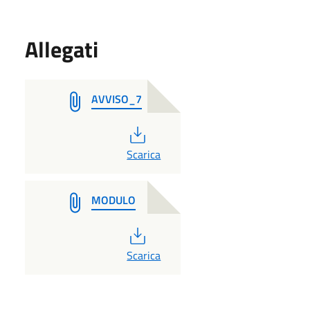
Allegati
AVVISO_7
PDF
Scarica
MODULO
PDF
Scarica