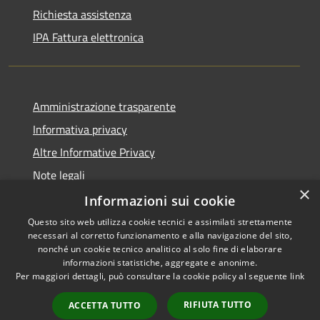
Richiesta assistenza
IPA Fattura elettronica
Amministrazione trasparente
Informativa privacy
Altre Informative Privacy
Note legali
×
Dichiarazione di accessibilità
Informazioni sui cookie
Questo sito web utilizza cookie tecnici e assimilati strettamente
necessari al corretto funzionamento e alla navigazione del sito,
nonché un cookie tecnico analitico al solo fine di elaborare
informazioni statistiche, aggregate e anonime.
RSS
Copyright © 2026 • Comune di
Per maggiori dettagli, può consultare la cookie policy al seguente
link
Accessibilità
Altamura • Powered by
Privacy
Municipium
Accesso
•
RIFIUTA TUTTO
ACCETTA TUTTO