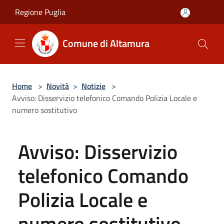
Salta al contenuto principale
Regione Puglia
Comune di Altamura
Home
>
Novità
>
Notizie
>
Avviso: Disservizio telefonico Comando Polizia Locale e
numero sostitutivo
Avviso: Disservizio
telefonico Comando
Polizia Locale e
numero sostitutivo