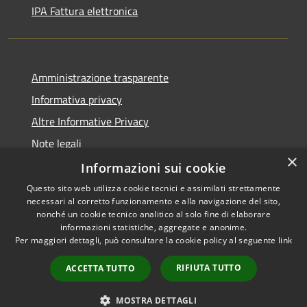
IPA Fattura elettronica
Amministrazione trasparente
Informativa privacy
Altre Informative Privacy
Note legali
×
Dichiarazione di accessibilità
Informazioni sui cookie
Questo sito web utilizza cookie tecnici e assimilati strettamente
necessari al corretto funzionamento e alla navigazione del sito,
nonché un cookie tecnico analitico al solo fine di elaborare
informazioni statistiche, aggregate e anonime.
RSS
Copyright © 2026 • Comune di
Per maggiori dettagli, può consultare la cookie policy al seguente
link
Accessibilità
Altamura • Powered by
Privacy
Municipium
Accesso
•
RIFIUTA TUTTO
ACCETTA TUTTO
Cookie
redazione
Mappa del sito
MOSTRA DETTAGLI