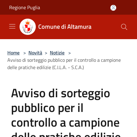
Salta al contenuto principale
Regione Puglia
Comune di Altamura
Home
>
Novità
>
Notizie
>
Avviso di sorteggio pubblico per il controllo a campione
delle pratiche edilizie (C.I.L.A. - S.C.A.)
Avviso di sorteggio
pubblico per il
controllo a campione
delle pratiche edilizie