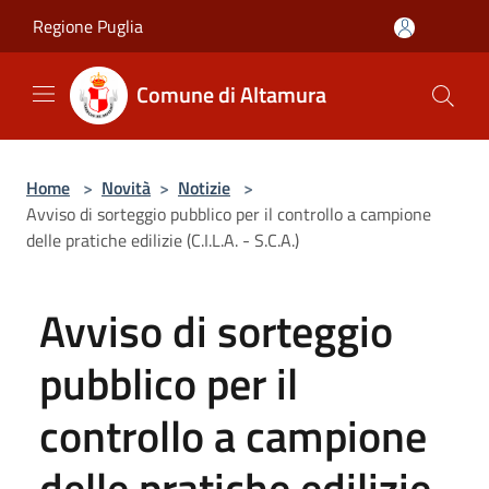
Salta al contenuto principale
Regione Puglia
Comune di Altamura
Home
>
Novità
>
Notizie
>
Avviso di sorteggio pubblico per il controllo a campione
delle pratiche edilizie (C.I.L.A. - S.C.A.)
Avviso di sorteggio
pubblico per il
controllo a campione
delle pratiche edilizie