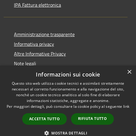
IPA Fattura elettronica
Amministrazione trasparente
Informativa privacy
Altre Informative Privacy
Note legali
×
Dichiarazione di accessibilità
Informazioni sui cookie
Questo sito web utilizza cookie tecnici e assimilati strettamente
necessari al corretto funzionamento e alla navigazione del sito,
nonché un cookie tecnico analitico al solo fine di elaborare
informazioni statistiche, aggregate e anonime.
RSS
Copyright © 2026 • Comune di
Per maggiori dettagli, può consultare la cookie policy al seguente
link
Accessibilità
Altamura • Powered by
Privacy
Municipium
Accesso
•
RIFIUTA TUTTO
ACCETTA TUTTO
Cookie
redazione
Mappa del sito
MOSTRA DETTAGLI