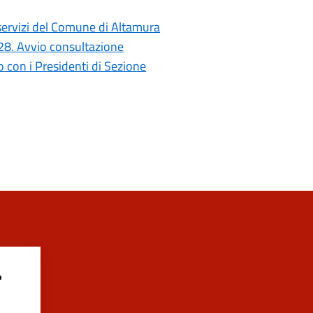
i servizi del Comune di Altamura
028. Avvio consultazione
con i Presidenti di Sezione
?