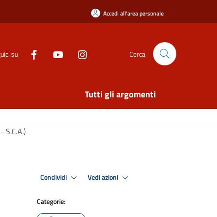
Accedi all'area personale
uici su
Cerca
Tutti gli argomenti
- S.C.A.)
Condividi
Vedi azioni
Categorie: