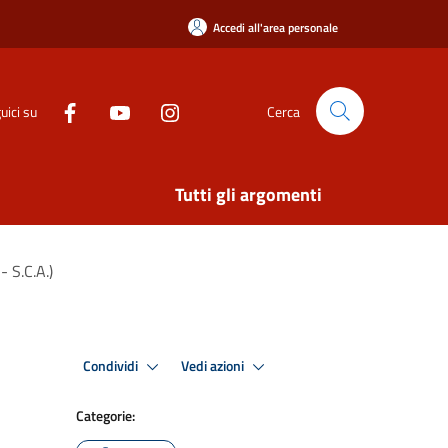
Accedi all'area personale
uici su
Cerca
Tutti gli argomenti
- S.C.A.)
Condividi
Vedi azioni
Categorie: