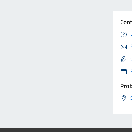
Cont
Prob