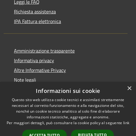
Leggi le FAQ
Richiesta assistenza
IPA Fattura elettronica
Amministrazione trasparente
Informativa privacy
Altre Informative Privacy
Note legali
×
Dichiarazione di accessibilità
Informazioni sui cookie
Questo sito web utilizza cookie tecnici e assimilati strettamente
necessari al corretto funzionamento e alla navigazione del sito,
nonché un cookie tecnico analitico al solo fine di elaborare
informazioni statistiche, aggregate e anonime.
RSS
Copyright © 2026 • Comune di
Per maggiori dettagli, può consultare la cookie policy al seguente
link
Accessibilità
Altamura • Powered by
Privacy
Municipium
Accesso
•
RIFIUTA TUTTO
ACCETTA TUTTO