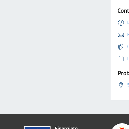
Cont
Prob