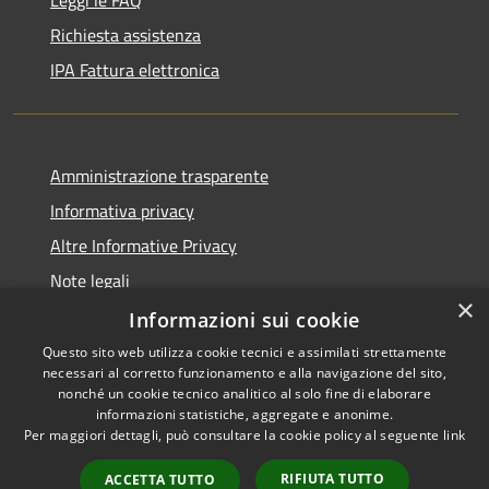
Richiesta assistenza
IPA Fattura elettronica
Amministrazione trasparente
Informativa privacy
Altre Informative Privacy
Note legali
×
Dichiarazione di accessibilità
Informazioni sui cookie
Questo sito web utilizza cookie tecnici e assimilati strettamente
necessari al corretto funzionamento e alla navigazione del sito,
nonché un cookie tecnico analitico al solo fine di elaborare
informazioni statistiche, aggregate e anonime.
RSS
Copyright © 2026 • Comune di
Per maggiori dettagli, può consultare la cookie policy al seguente
link
Accessibilità
Altamura • Powered by
Privacy
Municipium
Accesso
•
RIFIUTA TUTTO
ACCETTA TUTTO