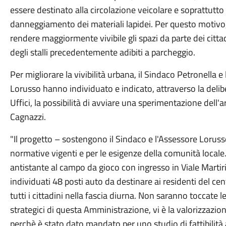
essere destinato alla circolazione veicolare e soprattutto al
danneggiamento dei materiali lapidei. Per questo motivo,
rendere maggiormente vivibile gli spazi da parte dei citta
degli stalli precedentemente adibiti a parcheggio.
Per migliorare la vivibilità urbana, il Sindaco Petronella 
Lorusso hanno individuato e indicato, attraverso la delibe
Uffici, la possibilità di avviare una sperimentazione dell
Cagnazzi.
"Il progetto – sostengono il Sindaco e l'Assessore Lorusso 
normative vigenti e per le esigenze della comunità locale.
antistante al campo da gioco con ingresso in Viale Martiri,
individuati 48 posti auto da destinare ai residenti del cen
tutti i cittadini nella fascia diurna. Non saranno toccate le 
strategici di questa Amministrazione, vi è la valorizzazio
perchè è stato dato mandato per uno studio di fattibilità 