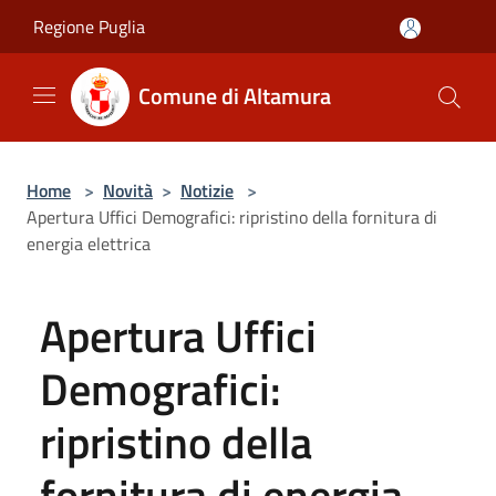
Salta al contenuto principale
Regione Puglia
Comune di Altamura
Home
>
Novità
>
Notizie
>
Apertura Uffici Demografici: ripristino della fornitura di
energia elettrica
Apertura Uffici
Demografici:
ripristino della
fornitura di energia