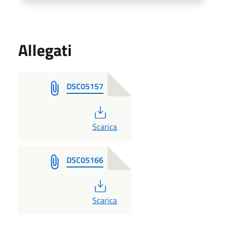
Allegati
DSC05157
PDF
Scarica
DSC05166
PDF
Scarica