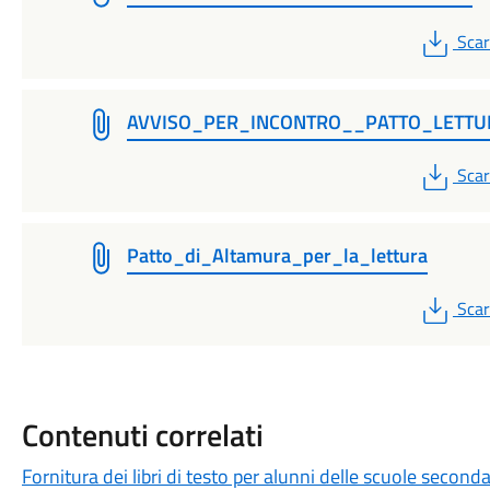
PDF
Scar
AVVISO_PER_INCONTRO__PATTO_LETTU
PDF
Scar
Patto_di_Altamura_per_la_lettura
PDF
Scar
Contenuti correlati
Fornitura dei libri di testo per alunni delle scuole secon