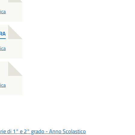
ica
RA
ica
ica
darie di 1° e 2° grado - Anno Scolastico