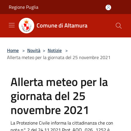
Salta al contenuto principale
Regione Puglia
Comune di Altamura
Home
>
Novità
>
Notizie
>
Allerta meteo per la giornata del 25 novembre 2021
Allerta meteo per la
giornata del 25
novembre 2021
La Protezione Civile informa la cittadinanza che con
nota n° 2 del 24.11.2021 Prot. AOO_026_1252 è