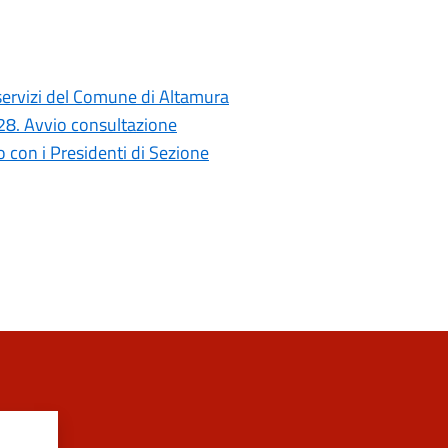
i servizi del Comune di Altamura
028. Avvio consultazione
con i Presidenti di Sezione