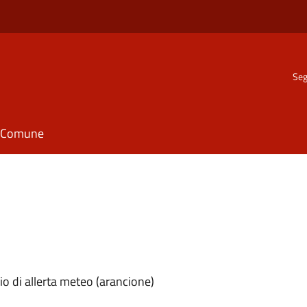
Seg
il Comune
o di allerta meteo (arancione)