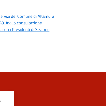
i servizi del Comune di Altamura
028. Avvio consultazione
con i Presidenti di Sezione
?