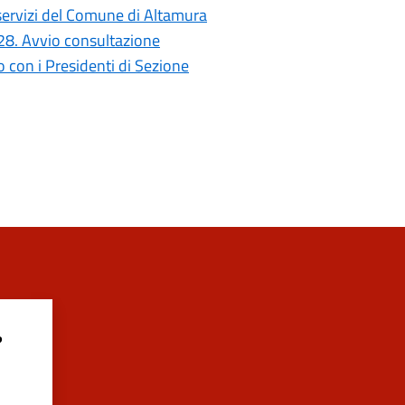
i servizi del Comune di Altamura
028. Avvio consultazione
con i Presidenti di Sezione
?