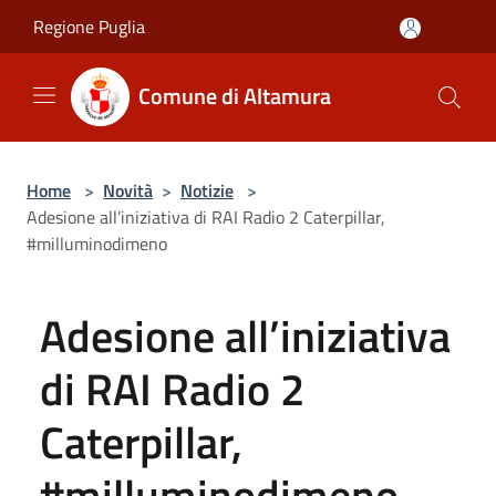
Salta al contenuto principale
Regione Puglia
Comune di Altamura
Home
>
Novità
>
Notizie
>
Adesione all’iniziativa di RAI Radio 2 Caterpillar,
#milluminodimeno
Adesione all’iniziativa
di RAI Radio 2
Caterpillar,
#milluminodimeno