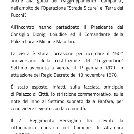
anche alla guida del Raggruppamento
“Campania”
,
nell’ambito dell’Operazione
“Strade Sicure”
e
“Terra dei
Fuochi”
.
All’incontro hanno partecipato il Presidente del
Consiglio
Dionigi Loiudice
ed il Comandante della
Polizia Locale
Michele Maiullari
.
La visita è stata l’occasione per ricordare il 150°
anniversario della costituzione del
“Leggendario”
Settimo
avvenuta a Verona
il
1º gennaio 1871
, in
attuazione del Regio Decreto del
13 novembre 1870
.
È stato
esposto, infatti,
sulla facciata principale
di
Palazzo di Città
, lo striscione commemorativo, sulle
note dell’
Inno al Settimo
suonato dalla Fanfara, per
condividere l’evento con la comunità.
Il
7° Reggimento Bersaglieri
ha ricevuto la
cittadinanza onoraria del Comune di Altamura