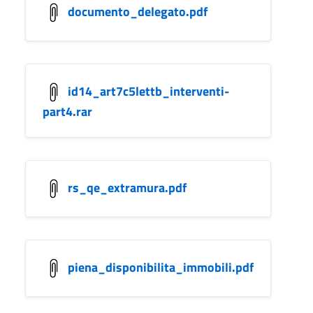
documento_delegato.pdf
id14_art7c5lettb_interventi-
part4.rar
rs_qe_extramura.pdf
piena_disponibilita_immobili.pdf