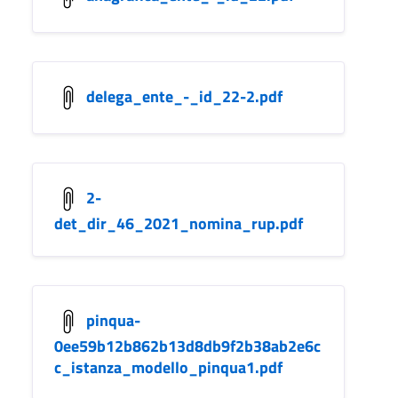
delega_ente_-_id_22-2.pdf
2-
det_dir_46_2021_nomina_rup.pdf
pinqua-
0ee59b12b862b13d8db9f2b38ab2e6c
c_istanza_modello_pinqua1.pdf