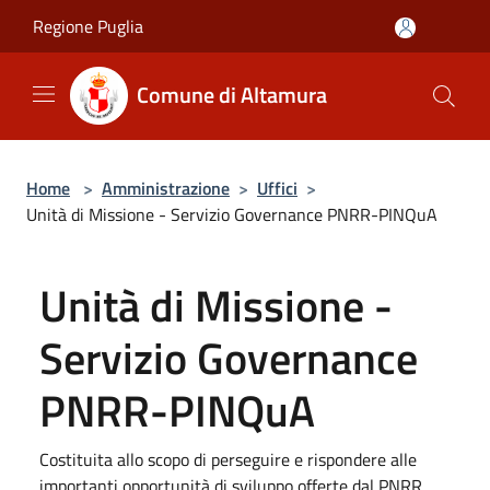
Salta al contenuto principale
Regione Puglia
Comune di Altamura
Home
>
Amministrazione
>
Uffici
>
Unità di Missione - Servizio Governance PNRR-PINQuA
Unità di Missione -
Servizio Governance
PNRR-PINQuA
Costituita allo scopo di perseguire e rispondere alle
importanti opportunità di sviluppo offerte dal PNRR,