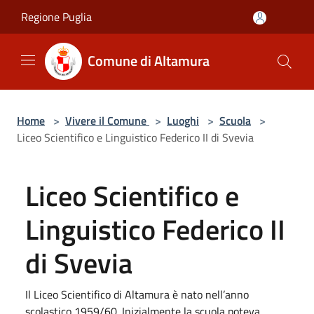
Salta al contenuto principale
Regione Puglia
Comune di Altamura
Home
>
Vivere il Comune
>
Luoghi
>
Scuola
>
Liceo Scientifico e Linguistico Federico II di Svevia
Liceo Scientifico e
Linguistico Federico II
di Svevia
Il Liceo Scientifico di Altamura è nato nell’anno
scolastico 1959/60. Inizialmente la scuola poteva