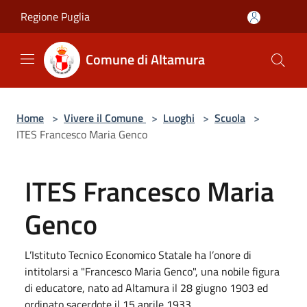
Salta al contenuto principale
Regione Puglia
Comune di Altamura
Home
>
Vivere il Comune
>
Luoghi
>
Scuola
>
ITES Francesco Maria Genco
ITES Francesco Maria
Genco
L’Istituto Tecnico Economico Statale ha l’onore di
intitolarsi a "Francesco Maria Genco", una nobile figura
di educatore, nato ad Altamura il 28 giugno 1903 ed
ordinato sacerdote il 15 aprile 1933.