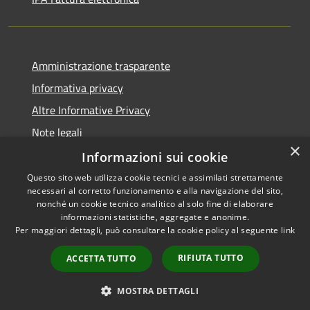
Amministrazione trasparente
Informativa privacy
Altre Informative Privacy
Note legali
×
Dichiarazione di accessibilità
Informazioni sui cookie
Questo sito web utilizza cookie tecnici e assimilati strettamente
necessari al corretto funzionamento e alla navigazione del sito,
nonché un cookie tecnico analitico al solo fine di elaborare
informazioni statistiche, aggregate e anonime.
RSS
Copyright © 2026 • Comune di
Per maggiori dettagli, può consultare la cookie policy al seguente
link
Accessibilità
Altamura • Powered by
Privacy
Municipium
Accesso
•
RIFIUTA TUTTO
ACCETTA TUTTO
Cookie
redazione
Mappa del sito
MOSTRA DETTAGLI