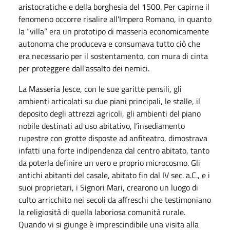
aristocratiche e della borghesia del 1500. Per capirne il
fenomeno occorre risalire all'Impero Romano, in quanto
la “villa” era un prototipo di masseria economicamente
autonoma che produceva e consumava tutto ciò che
era necessario per il sostentamento, con mura di cinta
per proteggere dall'assalto dei nemici.
La Masseria Jesce, con le sue garitte pensili, gli
ambienti articolati su due piani principali, le stalle, il
deposito degli attrezzi agricoli, gli ambienti del piano
nobile destinati ad uso abitativo, l’insediamento
rupestre con grotte disposte ad anfiteatro, dimostrava
infatti una forte indipendenza dal centro abitato, tanto
da poterla definire un vero e proprio microcosmo. Gli
antichi abitanti del casale, abitato fin dal IV sec. a.C., e i
suoi proprietari, i Signori Mari, crearono un luogo di
culto arricchito nei secoli da affreschi che testimoniano
la religiosità di quella laboriosa comunità rurale.
Quando vi si giunge è imprescindibile una visita alla