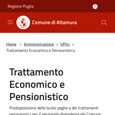
Salta al contenuto principale
Regione Puglia
Comune di Altamura
Home
>
Amministrazione
>
Uffici
>
Trattamento Economico e Pensionistico
Trattamento
Economico e
Pensionistico
Predisposizione delle buste paghe e dei trattamenti
pensionistici per il personale dipendente del Comune.