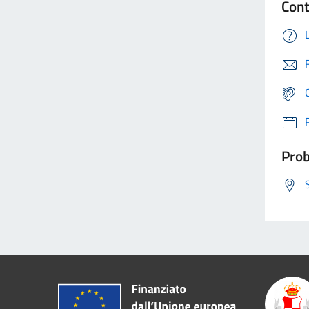
Cont
Prob