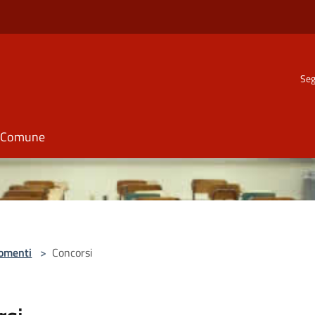
Seg
il Comune
omenti
>
Concorsi