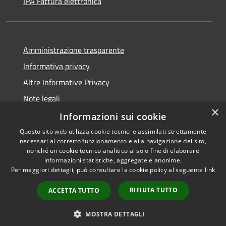
IPA Fattura elettronica
Amministrazione trasparente
Informativa privacy
Altre Informative Privacy
Note legali
×
Dichiarazione di accessibilità
Informazioni sui cookie
Questo sito web utilizza cookie tecnici e assimilati strettamente
necessari al corretto funzionamento e alla navigazione del sito,
nonché un cookie tecnico analitico al solo fine di elaborare
informazioni statistiche, aggregate e anonime.
RSS
Copyright © 2026 • Comune di
Per maggiori dettagli, può consultare la cookie policy al seguente
link
Accessibilità
Altamura • Powered by
Privacy
Municipium
Accesso
•
RIFIUTA TUTTO
ACCETTA TUTTO
Cookie
redazione
Mappa del sito
MOSTRA DETTAGLI