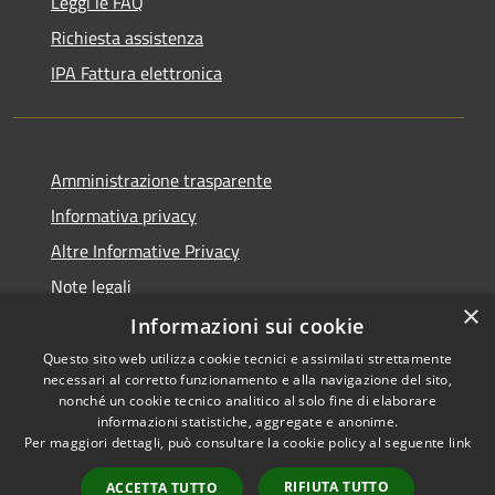
Leggi le FAQ
Richiesta assistenza
IPA Fattura elettronica
Amministrazione trasparente
Informativa privacy
Altre Informative Privacy
Note legali
×
Dichiarazione di accessibilità
Informazioni sui cookie
Questo sito web utilizza cookie tecnici e assimilati strettamente
necessari al corretto funzionamento e alla navigazione del sito,
nonché un cookie tecnico analitico al solo fine di elaborare
informazioni statistiche, aggregate e anonime.
RSS
Copyright © 2026 • Comune di
Per maggiori dettagli, può consultare la cookie policy al seguente
link
Accessibilità
Altamura • Powered by
Privacy
Municipium
Accesso
•
RIFIUTA TUTTO
ACCETTA TUTTO