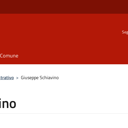
Seg
il Comune
trativo
>
Giuseppe Schiavino
ino