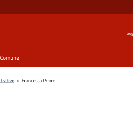
Seg
il Comune
trativo
>
Francesca Priore