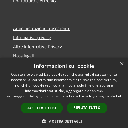
IPA Fattura elettronica
Amministrazione trasparente
Informativa privacy
Altre Informative Privacy
Note legali
×
Dichiarazione di accessibilità
Informazioni sui cookie
Questo sito web utilizza cookie tecnici e assimilati strettamente
necessari al corretto funzionamento e alla navigazione del sito,
nonché un cookie tecnico analitico al solo fine di elaborare
informazioni statistiche, aggregate e anonime.
RSS
Copyright © 2026 • Comune di
Per maggiori dettagli, può consultare la cookie policy al seguente
link
Accessibilità
Altamura • Powered by
Privacy
Municipium
Accesso
•
RIFIUTA TUTTO
ACCETTA TUTTO
Cookie
redazione
Mappa del sito
MOSTRA DETTAGLI