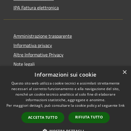
IPA Fattura elettronica
Amministrazione trasparente
Informativa privacy
Altre Informative Privacy
Note legali
×
Dichiarazione di accessibilità
Informazioni sui cookie
Questo sito web utilizza cookie tecnici e assimilati strettamente
necessari al corretto funzionamento e alla navigazione del sito,
nonché un cookie tecnico analitico al solo fine di elaborare
informazioni statistiche, aggregate e anonime.
RSS
Copyright © 2026 • Comune di
Per maggiori dettagli, può consultare la cookie policy al seguente
link
Accessibilità
Altamura • Powered by
Privacy
Municipium
Accesso
•
RIFIUTA TUTTO
ACCETTA TUTTO
Cookie
redazione
Mappa del sito