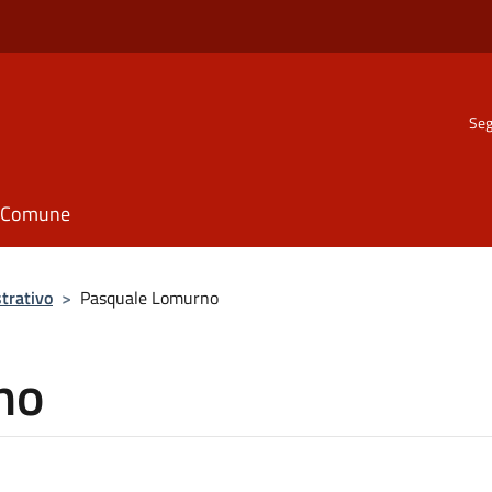
Seg
il Comune
trativo
>
Pasquale Lomurno
no