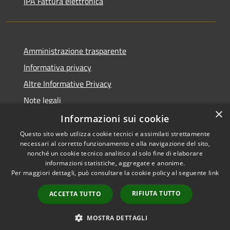
IPA Fattura elettronica
Amministrazione trasparente
Informativa privacy
Altre Informative Privacy
Note legali
×
Dichiarazione di accessibilità
Informazioni sui cookie
Questo sito web utilizza cookie tecnici e assimilati strettamente
necessari al corretto funzionamento e alla navigazione del sito,
nonché un cookie tecnico analitico al solo fine di elaborare
informazioni statistiche, aggregate e anonime.
RSS
Copyright © 2026 • Comune di
Per maggiori dettagli, può consultare la cookie policy al seguente
link
Accessibilità
Altamura • Powered by
Privacy
Municipium
Accesso
•
RIFIUTA TUTTO
ACCETTA TUTTO
Cookie
redazione
Mappa del sito
MOSTRA DETTAGLI