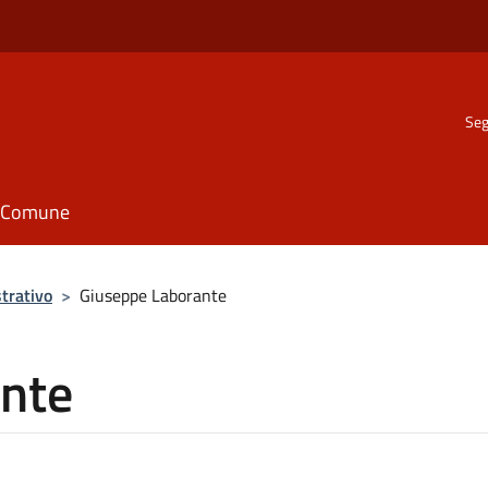
Seg
il Comune
trativo
>
Giuseppe Laborante
nte