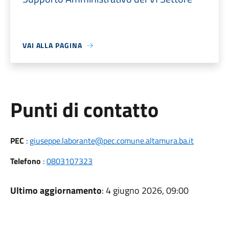
VAI ALLA PAGINA
Punti di contatto
PEC
:
giuseppe.laborante@pec.comune.altamura.ba.it
Telefono
:
0803107323
Ultimo aggiornamento
: 4 giugno 2026, 09:00