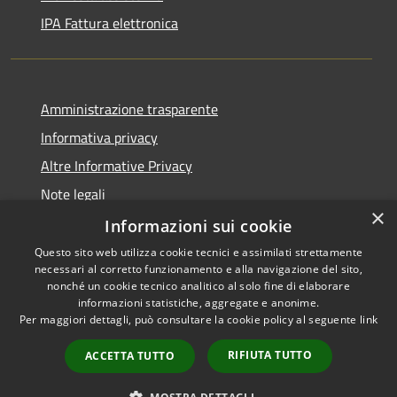
IPA Fattura elettronica
Amministrazione trasparente
Informativa privacy
Altre Informative Privacy
Note legali
×
Dichiarazione di accessibilità
Informazioni sui cookie
Questo sito web utilizza cookie tecnici e assimilati strettamente
necessari al corretto funzionamento e alla navigazione del sito,
nonché un cookie tecnico analitico al solo fine di elaborare
informazioni statistiche, aggregate e anonime.
RSS
Copyright © 2026 • Comune di
Per maggiori dettagli, può consultare la cookie policy al seguente
link
Accessibilità
Altamura • Powered by
Privacy
Municipium
Accesso
•
RIFIUTA TUTTO
ACCETTA TUTTO
Cookie
redazione
Mappa del sito