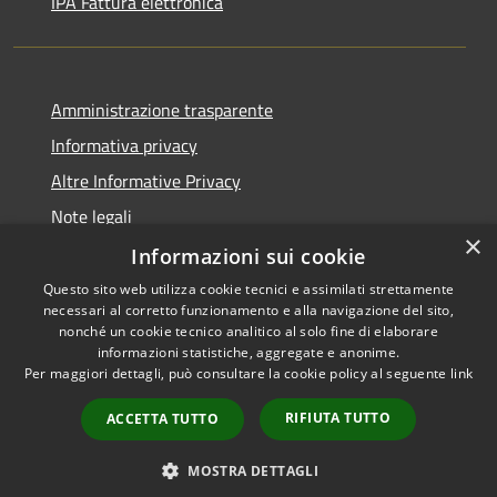
IPA Fattura elettronica
Amministrazione trasparente
Informativa privacy
Altre Informative Privacy
Note legali
×
Dichiarazione di accessibilità
Informazioni sui cookie
Questo sito web utilizza cookie tecnici e assimilati strettamente
necessari al corretto funzionamento e alla navigazione del sito,
nonché un cookie tecnico analitico al solo fine di elaborare
informazioni statistiche, aggregate e anonime.
RSS
Copyright © 2026 • Comune di
Per maggiori dettagli, può consultare la cookie policy al seguente
link
Accessibilità
Altamura • Powered by
Privacy
Municipium
Accesso
•
RIFIUTA TUTTO
ACCETTA TUTTO
Cookie
redazione
Mappa del sito
MOSTRA DETTAGLI