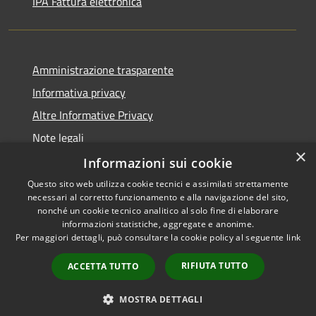
IPA Fattura elettronica
Amministrazione trasparente
Informativa privacy
Altre Informative Privacy
Note legali
×
Dichiarazione di accessibilità
Informazioni sui cookie
Questo sito web utilizza cookie tecnici e assimilati strettamente
necessari al corretto funzionamento e alla navigazione del sito,
nonché un cookie tecnico analitico al solo fine di elaborare
informazioni statistiche, aggregate e anonime.
RSS
Copyright © 2026 • Comune di
Per maggiori dettagli, può consultare la cookie policy al seguente
link
Accessibilità
Altamura • Powered by
Privacy
Municipium
Accesso
•
RIFIUTA TUTTO
ACCETTA TUTTO
Cookie
redazione
Mappa del sito
MOSTRA DETTAGLI