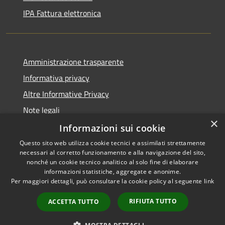
IPA Fattura elettronica
Amministrazione trasparente
Informativa privacy
Altre Informative Privacy
Note legali
×
Dichiarazione di accessibilità
Informazioni sui cookie
Questo sito web utilizza cookie tecnici e assimilati strettamente
necessari al corretto funzionamento e alla navigazione del sito,
nonché un cookie tecnico analitico al solo fine di elaborare
informazioni statistiche, aggregate e anonime.
RSS
Copyright © 2026 • Comune di
Per maggiori dettagli, può consultare la cookie policy al seguente
link
Accessibilità
Altamura • Powered by
Privacy
Municipium
Accesso
•
RIFIUTA TUTTO
ACCETTA TUTTO
Cookie
redazione
Mappa del sito