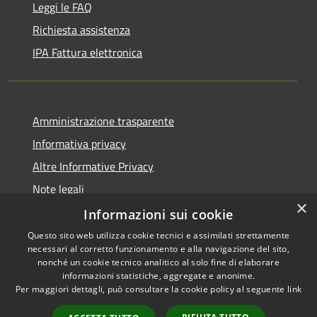
Leggi le FAQ
Richiesta assistenza
IPA Fattura elettronica
Amministrazione trasparente
Informativa privacy
Altre Informative Privacy
Note legali
×
Dichiarazione di accessibilità
Informazioni sui cookie
Questo sito web utilizza cookie tecnici e assimilati strettamente
necessari al corretto funzionamento e alla navigazione del sito,
nonché un cookie tecnico analitico al solo fine di elaborare
informazioni statistiche, aggregate e anonime.
RSS
Copyright © 2026 • Comune di
Per maggiori dettagli, può consultare la cookie policy al seguente
link
Accessibilità
Altamura • Powered by
Privacy
Municipium
Accesso